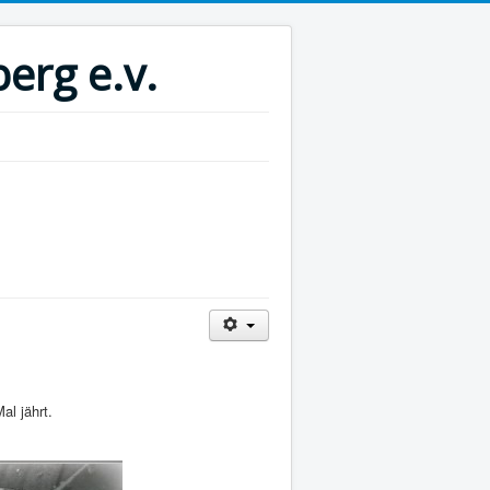
erg e.v.
al jährt.