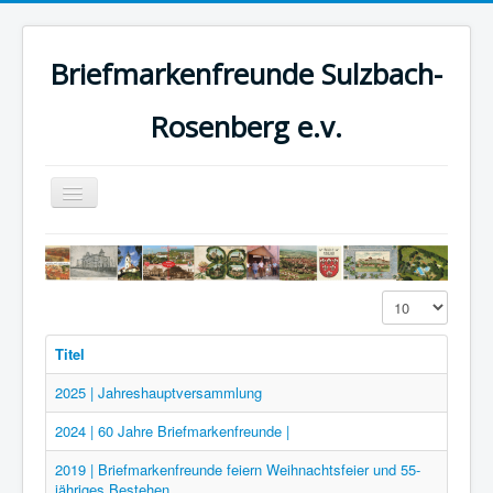
Briefmarkenfreunde Sulzbach-
Rosenberg e.v.
Navigation
an/aus
Home
Geschichte
Anzeige #
Belege
Titel
Vorstand
2025 | Jahreshauptversammlung
2024 | 60 Jahre Briefmarkenfreunde |
2019 | Briefmarkenfreunde feiern Weihnachtsfeier und 55-
jähriges Bestehen